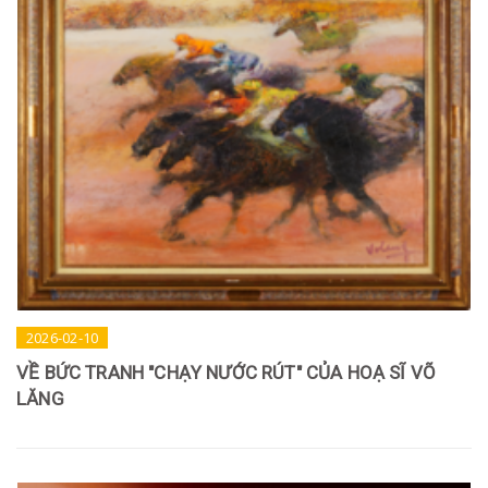
2026-02-10
VỀ BỨC TRANH "CHẠY NƯỚC RÚT" CỦA HOẠ SĨ VÕ
LĂNG