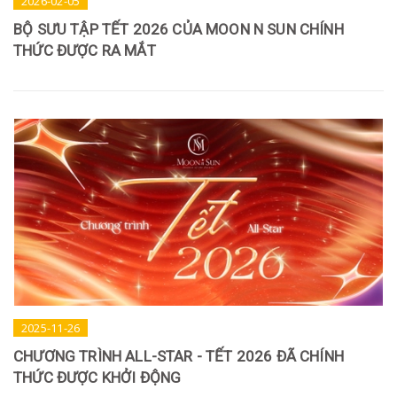
2026-02-05
BỘ SƯU TẬP TẾT 2026 CỦA MOON N SUN CHÍNH
THỨC ĐƯỢC RA MẮT
2025-11-26
CHƯƠNG TRÌNH ALL-STAR - TẾT 2026 ĐÃ CHÍNH
THỨC ĐƯỢC KHỞI ĐỘNG