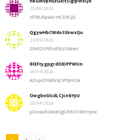
neGWvphuzGkltSIgipWsQd
25/06/2026
zEfdURpaXsYnCEhCyS
QgywHbCWdoSSkwsQu
24/05/2026
ZihKDSPtFuEhEzSMnnr
lHEFtygpgrdOIDPPWUn
26/04/2026
ADujvZmkXVqCVPpmUa
OwgboGlcdLCJcnbYyU
26/04/2026
pOoxwRciAxbSgONNTnWcmyxv