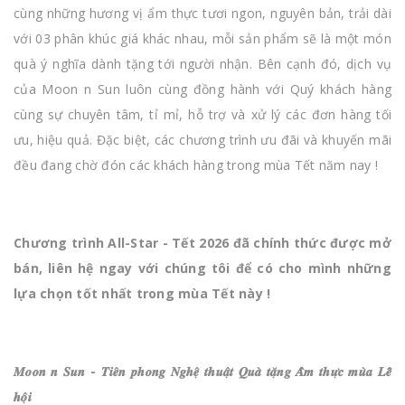
cùng những hương vị ẩm thực tươi ngon, nguyên bản, trải dài
với 03 phân khúc giá khác nhau, mỗi sản phẩm sẽ là một món
quà ý nghĩa dành tặng tới người nhận. Bên cạnh đó, dịch vụ
của Moon n Sun luôn cùng đồng hành với Quý khách hàng
cùng sự chuyên tâm, tỉ mỉ, hỗ trợ và xử lý các đơn hàng tối
ưu, hiệu quả. Đặc biệt, các chương trình ưu đãi và khuyến mãi
đều đang chờ đón các khách hàng trong mùa Tết năm nay !
Chương trình All-Star - Tết 2026 đã chính thức được mở
bán, liên hệ ngay với chúng tôi để có cho mình những
lựa chọn tốt nhất trong mùa Tết này !
𝑴𝒐𝒐𝒏 𝒏 𝑺𝒖𝒏 - 𝑻𝒊𝒆̂𝒏 𝒑𝒉𝒐𝒏𝒈 𝑵𝒈𝒉𝒆̣̂ 𝒕𝒉𝒖𝒂̣̂𝒕 𝑸𝒖𝒂̀ 𝒕𝒂̣̆𝒏𝒈 𝑨̂̉𝒎 𝒕𝒉𝒖̛̣𝒄 𝒎𝒖̀𝒂 𝑳𝒆̂̃
𝒉𝒐̣̂𝒊