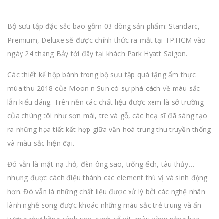
Bộ sưu tập đặc sắc bao gồm 03 dòng sản phẩm: Standard,
Premium, Deluxe sẽ được chính thức ra mắt tại TP.HCM vào
ngày 24 tháng Bảy tới đây tại khách Park Hyatt Saigon.
Các thiết kế hộp bánh trong bộ sưu tập quà tặng ẩm thực
mùa thu 2018 của Moon n Sun có sự phá cách về màu sắc
lẫn kiểu dáng. Trên nền các chất liệu được xem là sở trường
của chúng tôi như sơn mài, tre và gỗ, các hoạ sĩ đã sáng tạo
ra những họa tiết kết hợp giữa văn hoá trung thu truyền thống
và màu sắc hiện đại.
Đó vẫn là mặt nạ thỏ, đèn ông sao, trống ếch, tàu thủy…
nhưng được cách điệu thành các element thú vị và sinh động
hơn. Đó vẫn là những chất liệu được xử lý bởi các nghệ nhân
lành nghề song được khoác những màu sắc trẻ trung và ấn
tượng như hồng cánh sen, xanh cổ vịt, màu vàng nắng ban