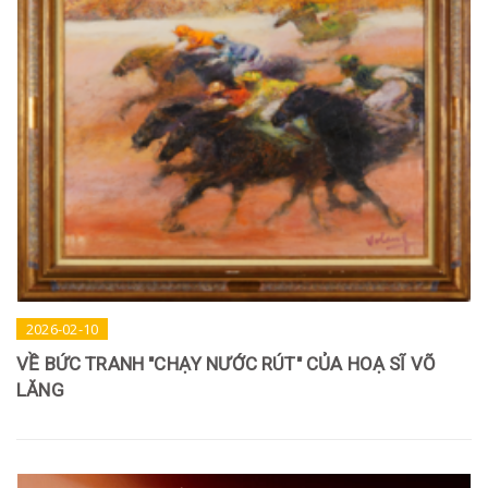
2026-02-10
VỀ BỨC TRANH "CHẠY NƯỚC RÚT" CỦA HOẠ SĨ VÕ
LĂNG