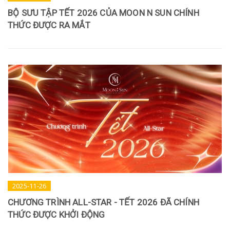
BỘ SƯU TẬP TẾT 2026 CỦA MOON N SUN CHÍNH
THỨC ĐƯỢC RA MẮT
2025-11-26
CHƯƠNG TRÌNH ALL-STAR - TẾT 2026 ĐÃ CHÍNH
THỨC ĐƯỢC KHỞI ĐỘNG