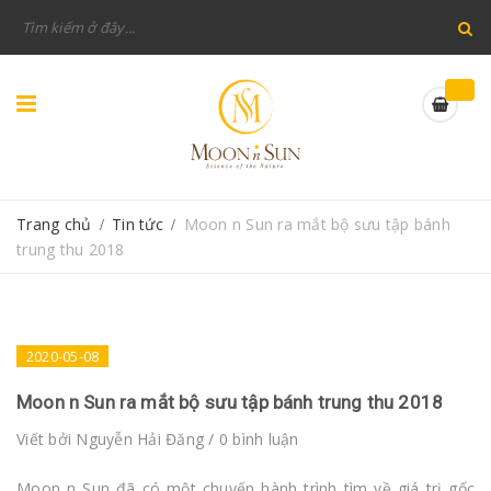
Trang chủ
Tin tức
Moon n Sun ra mắt bộ sưu tập bánh
/
/
trung thu 2018
2020-05-08
Moon n Sun ra mắt bộ sưu tập bánh trung thu 2018
Viết bởi
Nguyễn Hải Đăng
/ 0 bình luận
Moon n Sun đã có một chuyến hành trình tìm về giá trị gốc