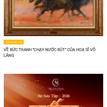
2026-02-10
VỀ BỨC TRANH "CHẠY NƯỚC RÚT" CỦA HOẠ SĨ VÕ
LĂNG