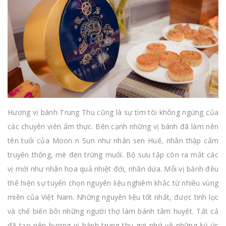
Hương vị bánh Trung Thu cũng là sự tìm tòi không ngừng của
các chuyên viên ẩm thực. Bên cạnh những vị bánh đã làm nên
tên tuổi của Moon n Sun như nhân sen Huế, nhân thập cẩm
truyền thống, mè đen trứng muốí. Bộ sưu tập còn ra mắt các
vị mới như nhân hoa quả nhiệt đới, nhân dứa. Mỗi vị bánh đều
thể hiện sự tuyển chọn nguyên liệu nghiêm khắc từ nhiều vùng
miền của Việt Nam. Những nguyên liệu tốt nhất, được tinh lọc
và chế biến bởi những người thợ làm bánh tâm huyết. Tất cả
đã tạo nên hương vị bánh trung thu gợi nhớ về những ký ức