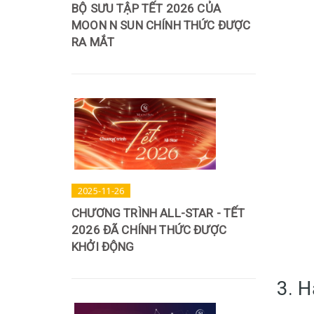
BỘ SƯU TẬP TẾT 2026 CỦA
MOON N SUN CHÍNH THỨC ĐƯỢC
RA MẮT
2025-11-26
CHƯƠNG TRÌNH ALL-STAR - TẾT
2026 ĐÃ CHÍNH THỨC ĐƯỢC
KHỞI ĐỘNG
3. 