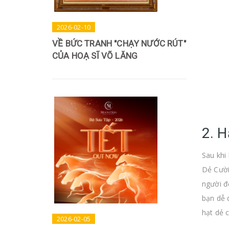
2026-02-10
VỀ BỨC TRANH "CHẠY NƯỚC RÚT"
CỦA HOẠ SĨ VÕ LĂNG
2. H
Sau khi
Dẻ Cười
người đ
bạn dễ 
hạt dẻ 
2026-02-05