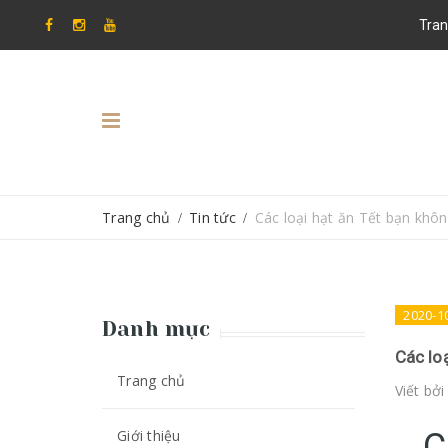
Tran
Trang chủ
Tin tức
Các loại hạt ăn Tết bạn khô
/
/
2020-1
Danh mục
Các lo
Trang chủ
Viết bở
Giới thiệu
C