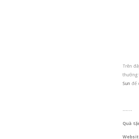
Trên đâ
thưởng 
Sun
để c
------
Quà tặ
Websit