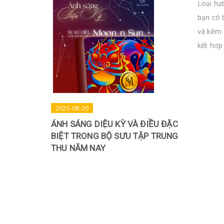
Loại hạ
bạn có 
và kẽm 
kết hợp
2025-08-20
ÁNH SÁNG DIỆU KỲ VÀ ĐIỀU ĐẶC
BIỆT TRONG BỘ SƯU TẬP TRUNG
THU NĂM NAY