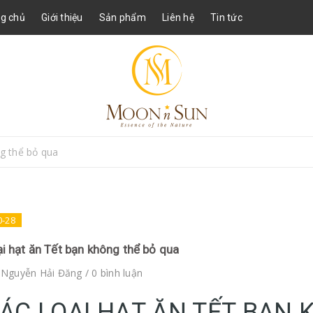
g chủ
Giới thiệu
Sản phẩm
Liên hệ
Tin tức
ng thể bỏ qua
0-28
ại hạt ăn Tết bạn không thể bỏ qua
i
Nguyễn Hải Đăng
/ 0 bình luận
ÁC LOẠI HẠT ĂN TẾT BẠN