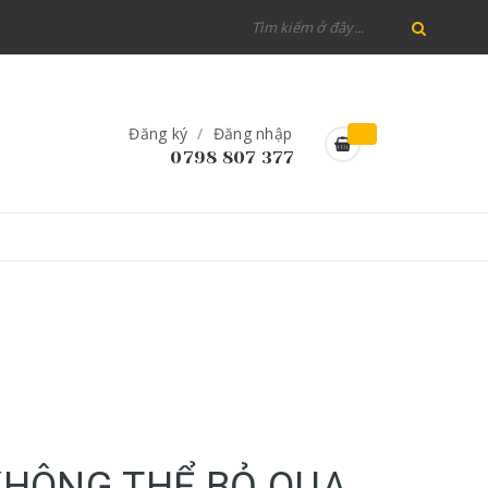
Đăng ký
/
Đăng nhập
0798 807 377
 KHÔNG THỂ BỎ QUA