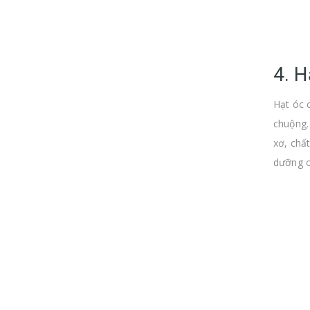
4. H
Hạt óc 
chuộng.
xơ, chấ
dưỡng c