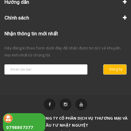
Hướng dẫn
Chính sách
Nhận thông tin mới nhất
Hãy đăng kí theo form dưới đây để nhận được tin tức và khuyến
mại mới nhất từ chúng tôi.
Đăng ký
Bản quyền thuộc về
CÔNG TY CỔ PHẦN DỊCH VỤ THƯƠNG MẠI VÀ
ĐẦU TƯ NHẬT NGUYỆT
0798807377