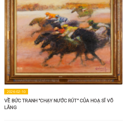
2026-02-10
VỀ BỨC TRANH "CHẠY NƯỚC RÚT" CỦA HOẠ SĨ VÕ
LĂNG