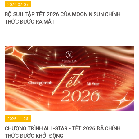
2026-02-05
BỘ SƯU TẬP TẾT 2026 CỦA MOON N SUN CHÍNH
THỨC ĐƯỢC RA MẮT
2025-11-26
CHƯƠNG TRÌNH ALL-STAR - TẾT 2026 ĐÃ CHÍNH
THỨC ĐƯỢC KHỞI ĐỘNG