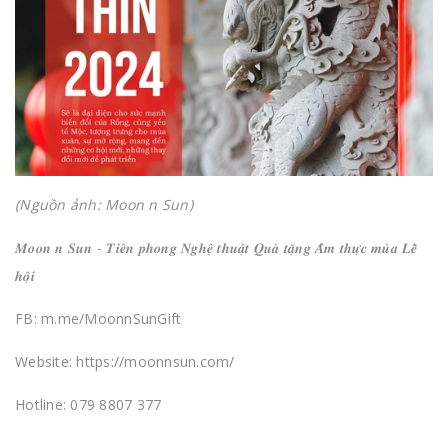
(Nguồn ảnh: Moon n Sun)
𝑴𝒐𝒐𝒏 𝒏 𝑺𝒖𝒏 - 𝑻𝒊𝒆̂𝒏 𝒑𝒉𝒐𝒏𝒈 𝑵𝒈𝒉𝒆̣̂ 𝒕𝒉𝒖𝒂̣̂𝒕 𝑸𝒖𝒂̀ 𝒕𝒂̣̆𝒏𝒈 𝑨̂̉𝒎 𝒕𝒉𝒖̛̣𝒄 𝒎𝒖̀𝒂 𝑳𝒆̂̃
𝒉𝒐̣̂𝒊
FB: m.me/MoonnSunGift
Website: https://moonnsun.com/
Hotline: 079 8807 377