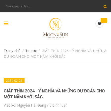
Trang chủ
Tin tức
GIÁP THÌN 2024 - Ý NGHĨA VÀ NHỮNG
/
/
DỰ ĐOÁN CHO MỘT NĂM KHỞI SẮC
2024-02-23
GIÁP THÌN 2024 - Ý NGHĨA VÀ NHỮNG DỰ ĐOÁN CHO
MỘT NĂM KHỞI SẮC
Viết bởi
Nguyễn Hải Đăng
/ 0 bình luận