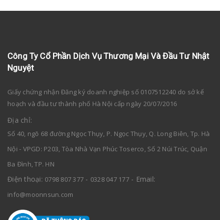
Công Ty Cổ Phần Dịch Vụ Thương Mại Và Đầu Tư Nhật
Nguyệt
Giấy chứng nhận Đăng ký doanh nghiệp số 0107512240 do sở kế
hoạch và đầu tư thành phố Hà Nội cấp ngày 20/07/2016
Địa chỉ:
Số 40, ngõ 68 đường Ngọc Thụy, P. Ngọc Thụy, Q. Long Biên, Tp. Hà
Nội - VPGD: P203, Tòa Nhà Vạn Phúc Toserco, Số 2 Núi Trúc, Quận
Ba Đình, TP. HN
Điện thoại:
-
- Email:
0798 807 377
0328 047 177
info@moonnsun.com