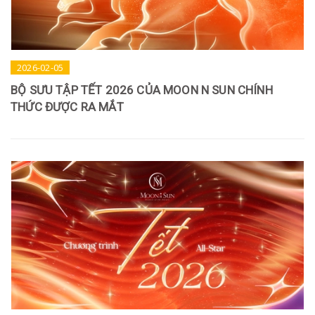
2026-02-05
BỘ SƯU TẬP TẾT 2026 CỦA MOON N SUN CHÍNH
THỨC ĐƯỢC RA MẮT