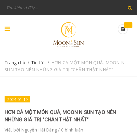
Trang chủ
Tin tức
HƠN CẢ MỘT MÓN QUÀ, MOON N
/
/
SUN TẠO NÊN NHỮNG GIÁ TRỊ "CHÂN THẬT NHẤT"
2024-01-19
HƠN CẢ MỘT MÓN QUÀ, MOON N SUN TẠO NÊN
NHỮNG GIÁ TRỊ "CHÂN THẬT NHẤT"
Viết bởi
Nguyễn Hải Đăng
/ 0 bình luận