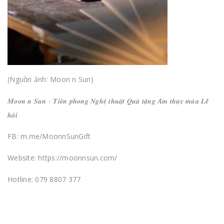
(Nguồn ảnh: Moon n Sun)
𝑴𝒐𝒐𝒏 𝒏 𝑺𝒖𝒏 - 𝑻𝒊𝒆̂𝒏 𝒑𝒉𝒐𝒏𝒈 𝑵𝒈𝒉𝒆̣̂ 𝒕𝒉𝒖𝒂̣̂𝒕 𝑸𝒖𝒂̀ 𝒕𝒂̣̆𝒏𝒈 𝑨̂̉𝒎 𝒕𝒉𝒖̛̣𝒄 𝒎𝒖̀𝒂 𝑳𝒆̂̃
𝒉𝒐̣̂𝒊
FB: m.me/MoonnSunGift
Website: https://moonnsun.com/
Hotline: 079 8807 377