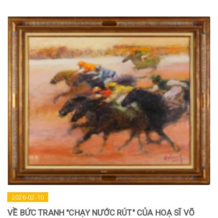
2026-02-10
VỀ BỨC TRANH "CHẠY NƯỚC RÚT" CỦA HOẠ SĨ VÕ