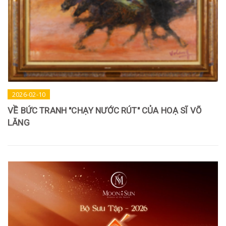
2026-02-10
VỀ BỨC TRANH "CHẠY NƯỚC RÚT" CỦA HOẠ SĨ VÕ
LĂNG