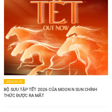
2026-02-05
BỘ SƯU TẬP TẾT 2026 CỦA MOON N SUN CHÍNH
THỨC ĐƯỢC RA MẮT