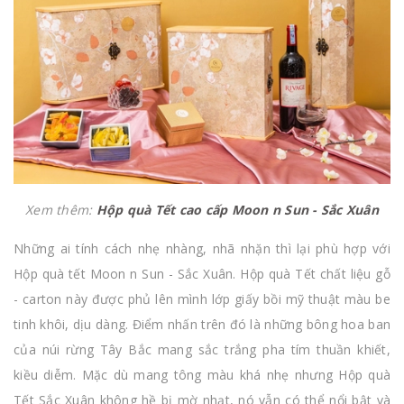
Xem thêm:
Hộp quà Tết cao cấp Moon n Sun - Sắc Xuân
Những ai tính cách nhẹ nhàng, nhã nhặn thì lại phù hợp với
Hộp quà tết Moon n Sun - Sắc Xuân. Hộp quà Tết chất liệu gỗ
- carton này được phủ lên mình lớp giấy bồi mỹ thuật màu be
tinh khôi, dịu dàng. Điểm nhấn trên đó là những bông hoa ban
của núi rừng Tây Bắc mang sắc trắng pha tím thuần khiết,
kiều diễm. Mặc dù mang tông màu khá nhẹ nhưng Hộp quà
Tết Sắc Xuân không hề bị mờ nhạt, nó vẫn có thể nổi bật và