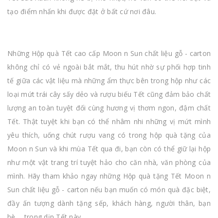
tạo điểm nhấn khi được đặt ở bất cứ nơi đâu.
Những Hộp quà Tết cao cấp Moon n Sun chất liệu gỗ - carton
không chỉ có vẻ ngoài bắt mắt, thu hút nhờ sự phối hợp tinh
tế giữa các vật liệu mà những ẩm thực bên trong hộp như các
loại mứt trái cây sấy dẻo và rượu biếu Tết cũng đảm bảo chất
lượng an toàn tuyệt đối cùng hương vị thơm ngon, đậm chất
Tết. Thật tuyệt khi bạn có thể nhâm nhi những vị mứt mình
yêu thích, uống chút rượu vang có trong hộp quà tặng của
Moon n Sun và khi mùa Tết qua đi, bạn còn có thể giữ lại hộp
như một vật trang trí tuyệt hảo cho căn nhà, văn phòng của
mình. Hãy tham khảo ngay những Hộp quà tặng Tết Moon n
Sun chất liệu gỗ - carton nếu bạn muốn có món quà đặc biệt,
đầy ấn tượng dành tặng sếp, khách hàng, người thân, bạn
bè,... trong dịp Tết này.