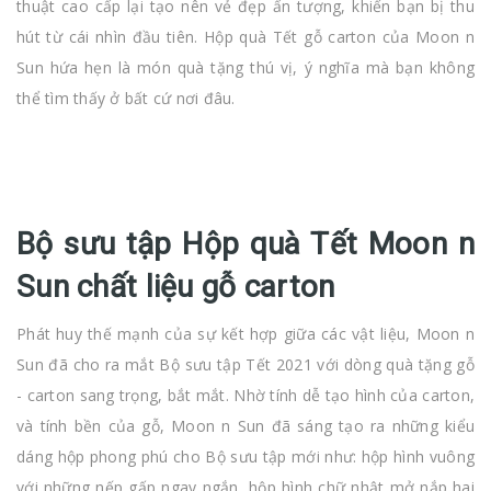
thuật cao cấp lại tạo nên vẻ đẹp ấn tượng, khiến bạn bị thu
hút từ cái nhìn đầu tiên. Hộp quà Tết gỗ carton của Moon n
Sun hứa hẹn là món quà tặng thú vị, ý nghĩa mà bạn không
thể tìm thấy ở bất cứ nơi đâu.
Bộ sưu tập Hộp quà Tết Moon n
Sun chất liệu gỗ carton
Phát huy thế mạnh của sự kết hợp giữa các vật liệu, Moon n
Sun đã cho ra mắt Bộ sưu tập Tết 2021 với dòng quà tặng gỗ
- carton sang trọng, bắt mắt. Nhờ tính dễ tạo hình của carton,
và tính bền của gỗ, Moon n Sun đã sáng tạo ra những kiểu
dáng hộp phong phú cho Bộ sưu tập mới như: hộp hình vuông
với những nếp gấp ngay ngắn, hộp hình chữ nhật mở nắp hai