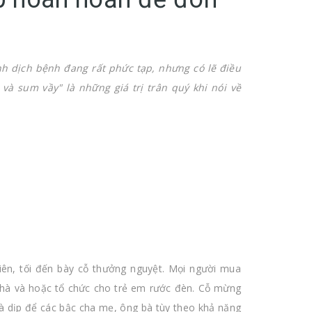
nh dịch bệnh đang rất phức tạp, nhưng có lẽ điều
à sum vầy" là những giá trị trân quý khi nói về
tiên, tối đến bày cỗ thưởng nguyệt. Mọi người mua
 nhà và hoặc tổ chức cho trẻ em rước đèn. Cỗ mừng
à dịp để các bậc cha mẹ, ông bà tùy theo khả năng