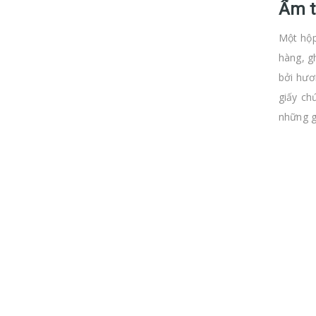
Ẩm 
Một hộp
hàng, g
bởi hươ
giấy ch
những g