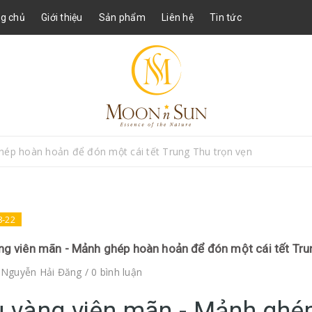
g chủ
Giới thiệu
Sản phẩm
Liên hệ
Tin tức
hép hoàn hoản để đón một cái tết Trung Thu trọn vẹn
8-22
ng viên mãn - Mảnh ghép hoàn hoản để đón một cái tết Tru
i
Nguyễn Hải Đăng
/ 0 bình luận
 vàng viên mãn - Mảnh ghé