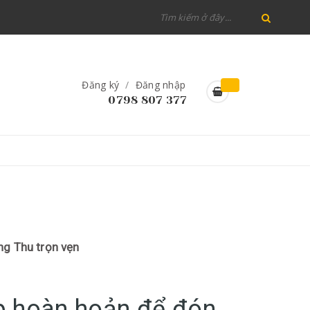
Đăng ký
/
Đăng nhập
0798 807 377
ng Thu trọn vẹn
p hoàn hoản để đón