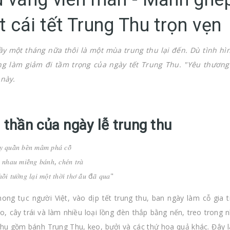
 cái tết Trung Thu trọn vẹn
y một tháng nữa thôi là một mùa trung thu lại đến. Dù tình hì
g làm giảm đi tầm trọng của ngày tết Trung Thu. "Yêu thương v
 này.
 thần của ngày lễ trung thu
 𝑞𝑢𝑎̂̀𝑛 𝑏𝑒̂𝑛 𝑚𝑎̂𝑚 𝑝ℎ𝑎́ 𝑐𝑜̂̃
𝑛ℎ𝑎𝑢 𝑚𝑖𝑒̂́𝑛𝑔 𝑏𝑎́𝑛ℎ, 𝑐ℎ𝑒́𝑛 𝑡𝑟𝑎̀
𝑜̂̀𝑖 𝑡𝑢̛𝑜̛̉𝑛𝑔 𝑙𝑎̣𝑖 𝑚𝑜̣̂𝑡 𝑡ℎ𝑜̛̀𝑖 𝑡ℎ𝑜̛ 𝑎̂́𝑢 đ𝑎̃ 𝑞𝑢𝑎"
ong tục người Việt, vào dịp tết trung thu, ban ngày làm cỗ gia 
o, cây trái và làm nhiều loại lồng đèn thắp bằng nến, treo trong
hu gồm bánh Trung Thu, kẹo, bưởi và các thứ hoa quả khác. Đây l