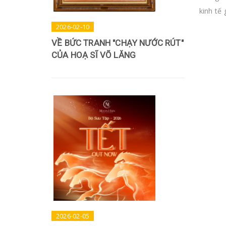
kinh tế 
2026-02-10
VỀ BỨC TRANH "CHẠY NƯỚC RÚT"
CỦA HOẠ SĨ VÕ LĂNG
2026-02-05