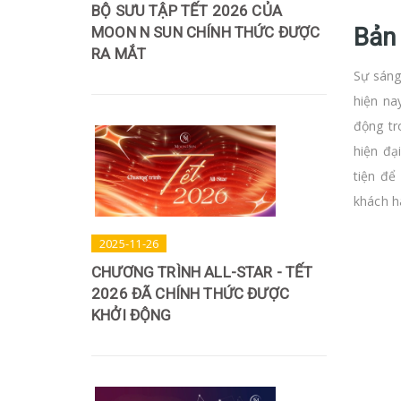
BỘ SƯU TẬP TẾT 2026 CỦA
Bản 
MOON N SUN CHÍNH THỨC ĐƯỢC
RA MẮT
Sự sáng
hiện na
động tr
hiện đạ
tiện để
khách h
2025-11-26
CHƯƠNG TRÌNH ALL-STAR - TẾT
2026 ĐÃ CHÍNH THỨC ĐƯỢC
KHỞI ĐỘNG