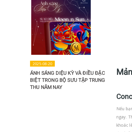
2025-08-20
Mản
ÁNH SÁNG DIỆU KỲ VÀ ĐIỀU ĐẶC
BIỆT TRONG BỘ SƯU TẬP TRUNG
THU NĂM NAY
Conc
Nếu bạn
ngay. T
khoác l