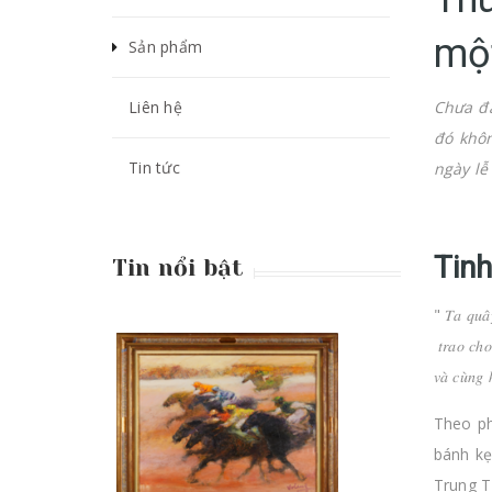
một
Sản phẩm
Liên hệ
Chưa đầ
đó khôn
Tin tức
ngày lễ
Tinh
Tin nổi bật
" 𝑇𝑎 𝑞𝑢𝑎̂
𝑡𝑟𝑎𝑜 𝑐ℎ𝑜 
𝑣𝑎̀ 𝑐𝑢̀𝑛𝑔 ℎ
Theo ph
bánh kẹ
Trung T