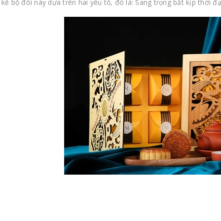
 kế bộ đôi này dựa trên hai yếu tố, đó là: Sang trọng bắt kịp thời đ