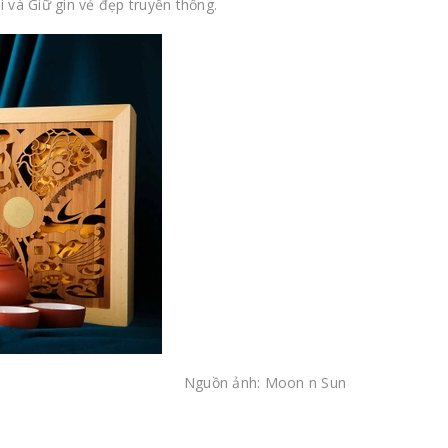
ại và Giữ gìn vẻ đẹp truyền thống.
Nguồn ảnh: Moon n Sun