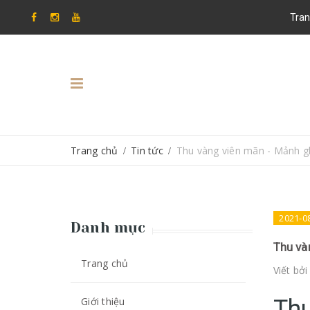
Tran
Trang chủ
Tin tức
Thu vàng viên mãn - Mảnh g
/
/
2021-0
Danh mục
Thu và
Trang chủ
Viết bở
Giới thiệu
Thu