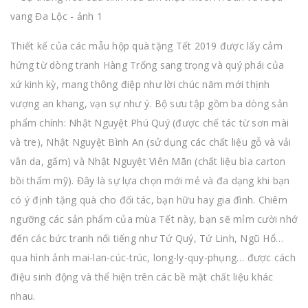
Thiết kế của các mẫu hộp quà tặng Tết 2019 được lấy cảm
hứng từ dòng tranh Hàng Trống sang trọng và quý phái của
xứ kinh kỳ, mang thông điệp như lời chúc năm mới thịnh
vượng an khang, vạn sự như ý. Bộ sưu tập gồm ba dòng sản
phẩm chính: Nhật Nguyệt Phú Quý (được chế tác từ sơn mài
và tre), Nhật Nguyệt Bình An (sử dụng các chất liệu gỗ và vải
vân da, gấm) và Nhật Nguyệt Viên Mãn (chất liệu bìa carton
bồi thẩm mỹ). Đây là sự lựa chọn mới mẻ và đa dạng khi bạn
có ý định tặng quà cho đối tác, bạn hữu hay gia đình. Chiêm
ngưỡng các sản phẩm của mùa Tết này, bạn sẽ mỉm cười nhớ
đến các bức tranh nổi tiếng như Tứ Quý, Tứ Linh, Ngũ Hổ…
qua hình ảnh mai-lan-cúc-trúc, long-ly-quy-phụng… được cách
điệu sinh động và thể hiện trên các bề mặt chất liệu khác
nhau.