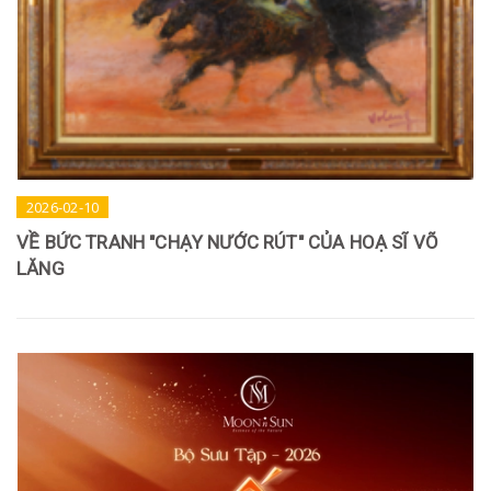
2026-02-10
VỀ BỨC TRANH "CHẠY NƯỚC RÚT" CỦA HOẠ SĨ VÕ
LĂNG