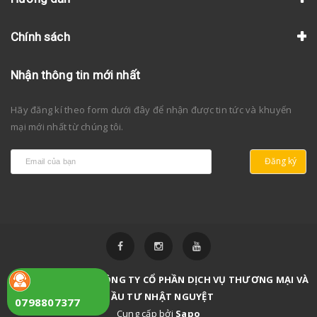
Chính sách
Nhận thông tin mới nhất
Hãy đăng kí theo form dưới đây để nhận được tin tức và khuyến
mại mới nhất từ chúng tôi.
Đăng ký
Bản quyền thuộc về
CÔNG TY CỔ PHẦN DỊCH VỤ THƯƠNG MẠI VÀ
ĐẦU TƯ NHẬT NGUYỆT
0798807377
Cung cấp bởi
Sapo