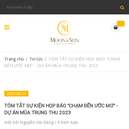
Trang chủ
Tin tức
TÓM TẮT SỰ KIỆN HỌP BÁO "CHẠM
/
/
ĐẾN ƯỚC MƠ" - DỰ ÁN MÙA TRUNG THU 2023
2023-08-21
TÓM TẮT SỰ KIỆN HỌP BÁO "CHẠM ĐẾN ƯỚC MƠ" -
DỰ ÁN MÙA TRUNG THU 2023
Viết bởi
Nguyễn Hải Đăng
/ 0 bình luận